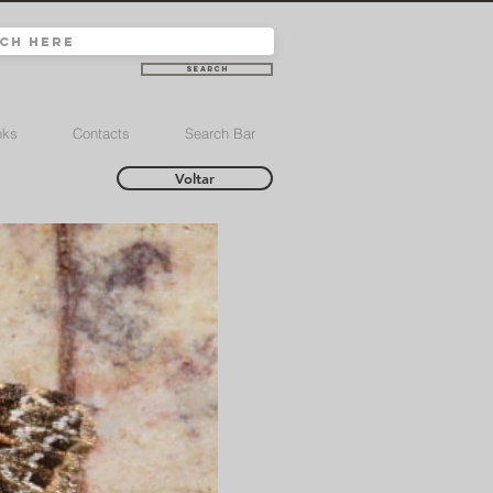
Search
nks
Contacts
Search Bar
Voltar