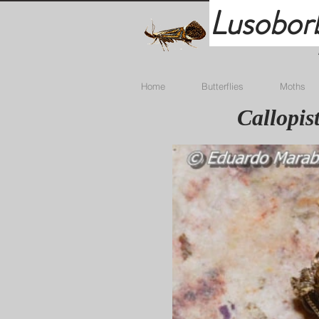
Lusobor
Home
Butterflies
Moths
Callopis