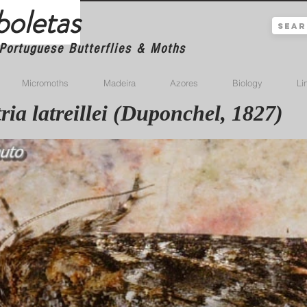
boletas
Portuguese Butterflies & Moths
Micromoths
Madeira
Azores
Biology
Li
tria latreillei (Duponchel, 1827)