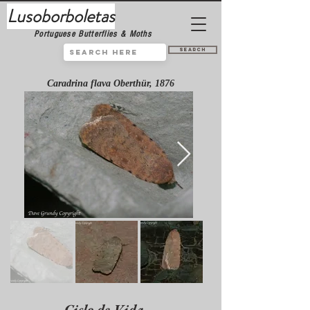
Lusoborboletas
Portuguese Butterflies & Moths
Search
Caradrina flava Oberthür, 1876
Ciclo de Vida