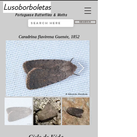
Lusoborboletas
Portuguese Butterflies & Moths
Search
Caradrina flavirena Guenée, 1852
Ciclo de Vida