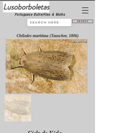
Lusoborboletas
Portuguese Butterflies & Moths
Search
Chilodes maritima (Tauscher, 1806)
Ciclo de Vida