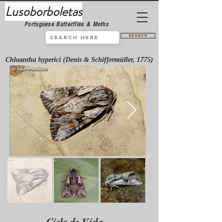
Lusoborboletas
Portuguese Butterflies & Moths
Search
Chloantha hyperici (Denis & Schiffermüller, 1775)
Ciclo de Vida