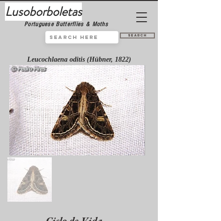
Lusoborboletas
Portuguese Butterflies & Moths
Search
Leucochlaena oditis (Hübner, 1822)
Ciclo de Vida