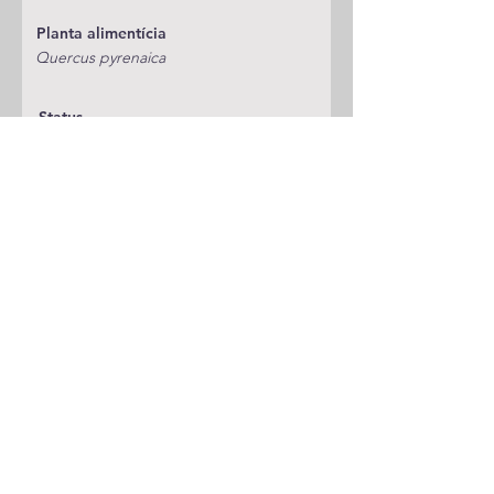
Planta alimentícia
Quercus pyrenaica
Status
Pouco Comum
Publicações
A adicionar
Classificação
Noctuidae/Noctuinae/Orthosiini
Notas
Espécie anterior
Espécie seguinte
Voltar