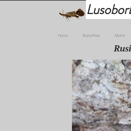
Lusobor
Home
Butterflies
Moths
Rusi