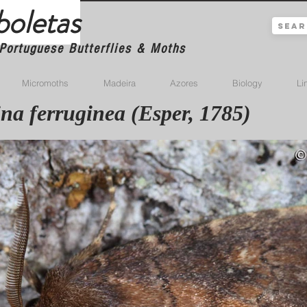
boletas
Portuguese Butterflies & Moths
Micromoths
Madeira
Azores
Biology
Li
na ferruginea (Esper, 1785)