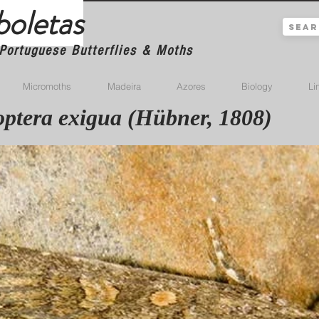
boletas
Portuguese Butterflies & Moths
Micromoths
Madeira
Azores
Biology
Li
ptera exigua (Hübner, 1808)