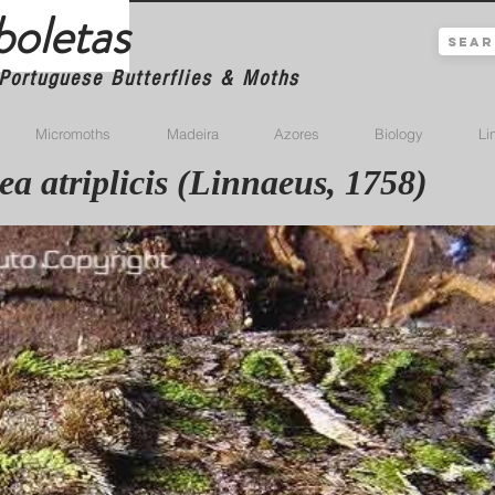
boletas
Portuguese Butterflies & Moths
Micromoths
Madeira
Azores
Biology
Li
a atriplicis (Linnaeus, 1758)