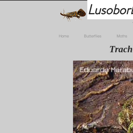
Lusobor
Home
Butterflies
Moths
Trache