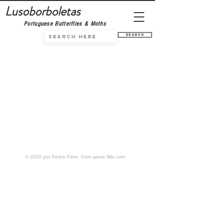
Lusoborboletas
Portuguese Butterflies & Moths
Search
© 2026 por Pedro Pires. Com apoio
Wix.com