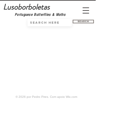
Lusoborboletas
Portuguese Butterflies & Moths
Search
© 2026 por Pedro Pires. Com apoio
Wix.com