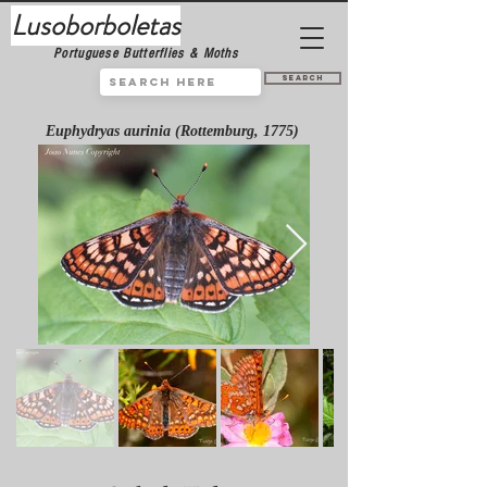
Lusoborboletas
Portuguese Butterflies & Moths
Search
Euphydryas aurinia (Rottemburg, 1775)