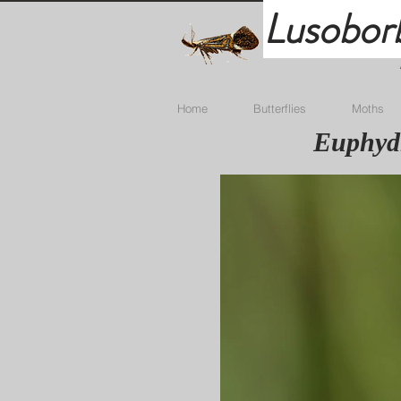
Lusobor
Home
Butterflies
Moths
Euphydr