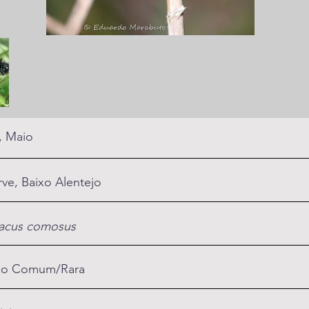
l, Maio
rve, Baixo Alentejo
acus comosus
co Comum/Rara