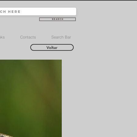
Search
nks
Contacts
Search Bar
Voltar