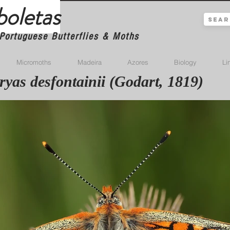
boletas
Portuguese Butterflies & Moths
Micromoths
Madeira
Azores
Biology
Li
yas desfontainii (Godart, 1819)