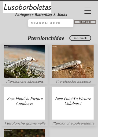
Lusoborboletas
Portuguese Butterflies & Moths
Search
Pterolonchidae
Go Back
Pterolonche albescens
Pterolonche inspersa
Pterolonche gozmaniella
Pterolonche pulverulenta