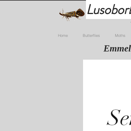
Lusobor
Home
Butterflies
Moths
Emmeli