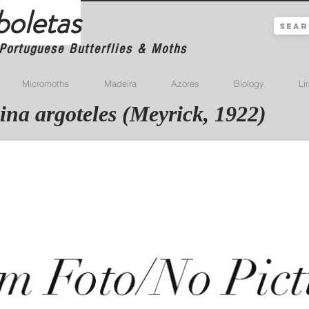
boletas
Portuguese Butterflies & Moths
Micromoths
Madeira
Azores
Biology
Li
na argoteles (Meyrick, 1922)