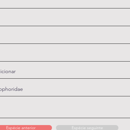
icionar
ophoridae
Espécie anterior
Espécie seguinte