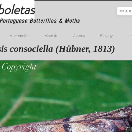
boletas
Portuguese Butterflies & Moths
Micromoths
Madeira
Azores
Biology
Li
is consociella (Hübner, 1813)