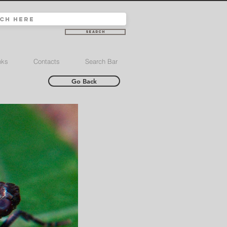
Search
nks
Contacts
Search Bar
Go Back