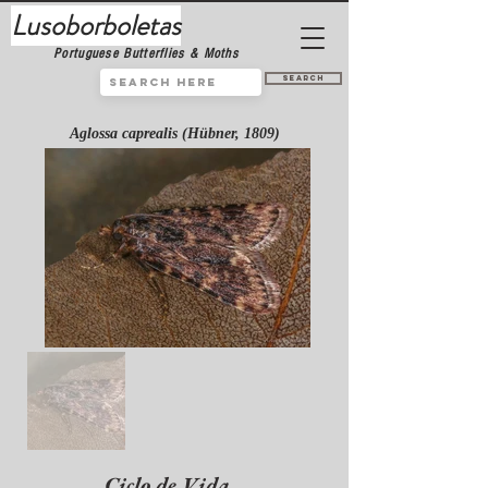
Lusoborboletas
Portuguese Butterflies & Moths
Search
Aglossa caprealis (Hübner, 1809)
Ciclo de Vida