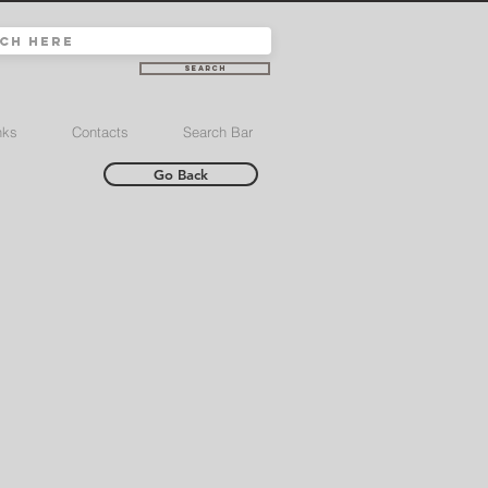
Search
nks
Contacts
Search Bar
Go Back