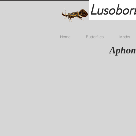
Lusobor
Home
Butterflies
Moths
Aphomi