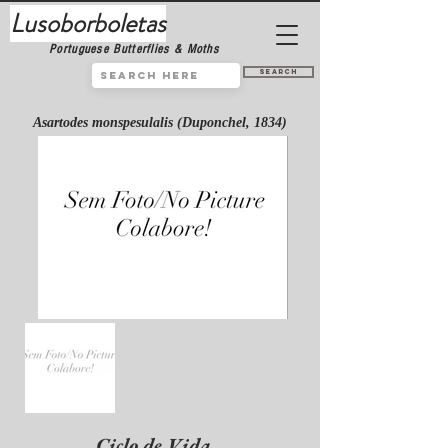
Lusoborboletas
Portuguese Butterflies & Moths
Search
Asartodes monspesulalis (Duponchel, 1834)
Ciclo de Vida