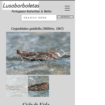
Lusoborboletas
Portuguese Butterflies & Moths
Search
Cryptoblabes gnidiella (Millière, 1867)
Ciclo de Vida