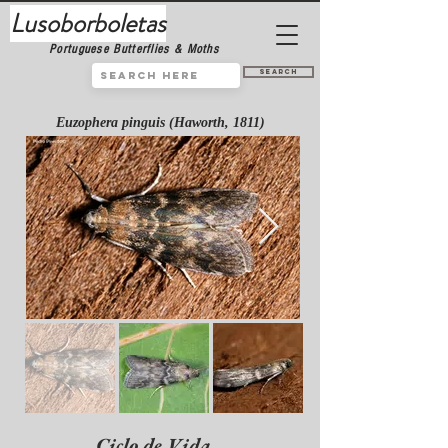
Lusoborboletas
Portuguese Butterflies & Moths
Search
Euzophera pinguis (Haworth, 1811)
Ciclo de Vida