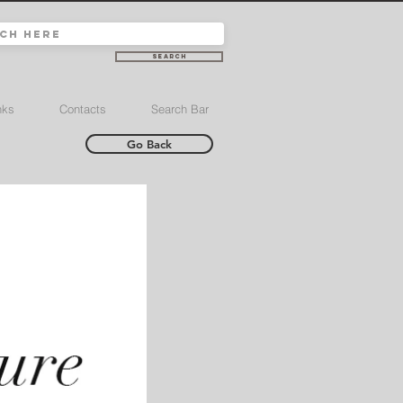
Search
nks
Contacts
Search Bar
Go Back