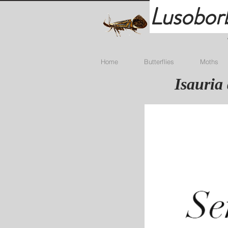
Lusobor
Home
Butterflies
Moths
Isauria