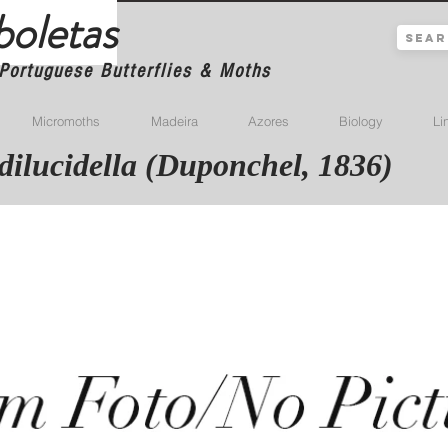
boletas
Portuguese Butterflies & Moths
Micromoths
Madeira
Azores
Biology
Li
 dilucidella (Duponchel, 1836)