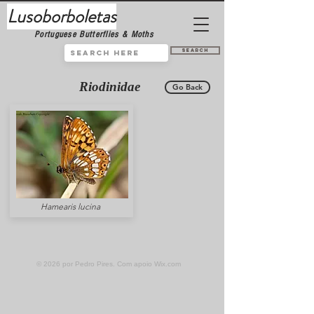
Lusoborboletas
Portuguese Butterflies & Moths
Search
Riodinidae
Go Back
Hamearis lucina
© 2026 por Pedro Pires. Com apoio
Wix.com