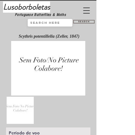
Lusoborboletas
Portuguese Butterflies & Moths
Search
Scythris potentillella (Zeller, 1847)
Período de voo