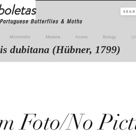
boletas
Portuguese Butterflies & Moths
Micromoths
Madeira
Azores
Biology
Li
is dubitana (Hübner, 1799)