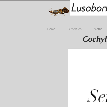
Lusobor
Home
Butterflies
Moths
Cochyl