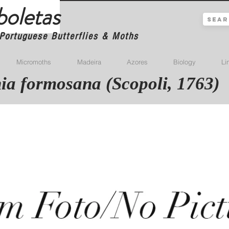
boletas
Portuguese Butterflies & Moths
Micromoths
Madeira
Azores
Biology
Li
a formosana (Scopoli, 1763)