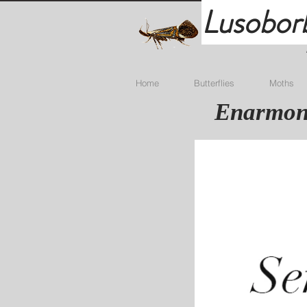
Lusobor
Home
Butterflies
Moths
Enarmoni