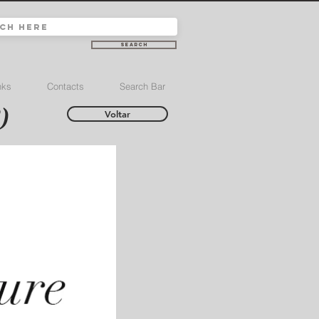
Search
nks
Contacts
Search Bar
)
Voltar