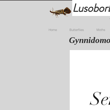
Lusobor
Home
Butterflies
Moths
Gynnidomor