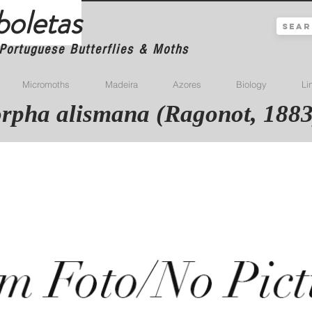
boletas
Portuguese Butterflies & Moths
Micromoths
Madeira
Azores
Biology
Li
pha alismana (Ragonot, 1883