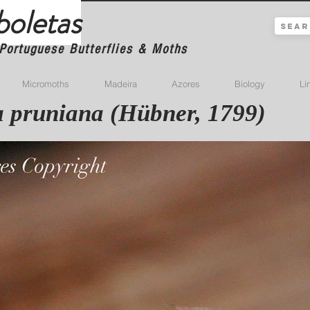
boletas
Portuguese Butterflies & Moths
Micromoths
Madeira
Azores
Biology
Li
 pruniana (Hübner, 1799)