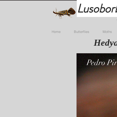
Lusobor
Home
Butterflies
Moths
Hedya