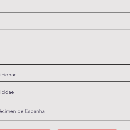
icionar
ricidae
écimen de Espanha