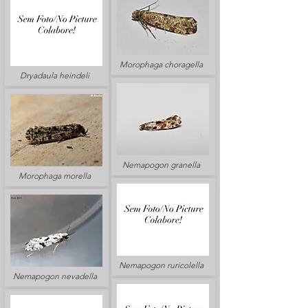
Morophaga choragella
Dryadaula heindeli
Nemapogon granella
Morophaga morella
Nemapogon ruricolella
Nemapogon nevadella