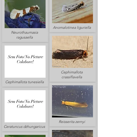
Anomalotinea liguriella
Neurothaumasia
ragusaella
Cephimallota
crassiflavella
Cephimallota tunesiella
Reisserita zernyi
Ceratuncus dzhungaricus