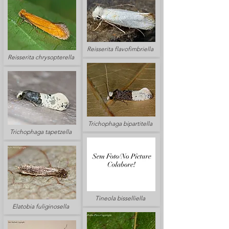
Reisserita flavofimbriella
Reisserita chrysopterella
Trichophaga bipartitella
Trichophaga tapetzella
Tineola bisselliella
Elatobia fuliginosella