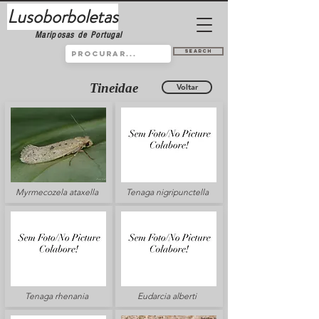
Lusoborboletas
Mariposas de Portugal
Search
Tineidae
Voltar
Myrmecozela ataxella
Tenaga nigripunctella
Tenaga rhenania
Eudarcia alberti