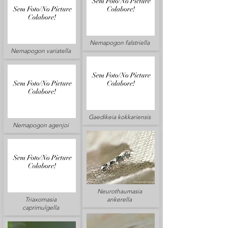
Nemapogon falstriella
Nemapogon variatella
Gaedikeia kokkariensis
Nemapogon agenjoi
Neurothaumasia
Triaxomasia
ankerella
caprimulgella