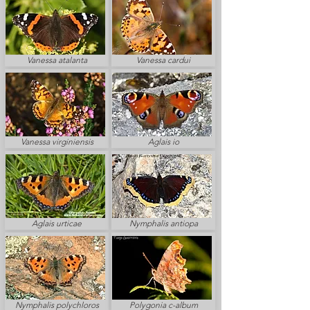
Vanessa atalanta
Vanessa cardui
Vanessa virginiensis
Aglais io
Aglais urticae
Nymphalis antiopa
Nymphalis polychloros
Polygonia c-album