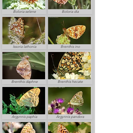
Boloria selene
Boloria dia
Issoria lathonia
Brenthis ino
Brenthis daphne
Brenthis hecate
Argynnis paphia
Argynnis pandora