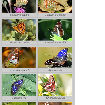
Speyeria aglaja
Argynnis adippe
Argynnis niobe
Limenitis camilla
Limenitis reducta
Apatura ilia
Apatura iris
Charaxes jasius