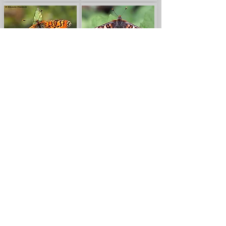
Euphydryas desfontainii
Euphydryas aurinia
Melitaea cinxia
Melitaea phoebe
Melitaea aetherie
Melitaea trivia