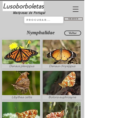
Lusoborboletas
Mariposas de Portugal
Search
Nymphalidae
Voltar
Danaus plexippus
Danaus chrysippus
Libythea celtis
Boloria euphrosyne