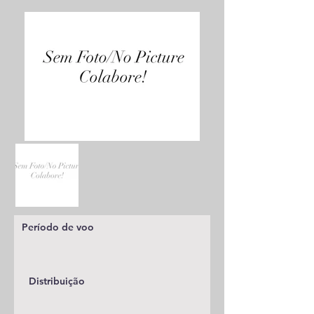
Período de voo
Distribuição