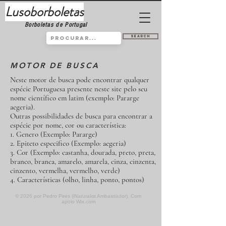
Lusoborboletas
Borboletas de Portugal
Search
MOTOR DE BUSCA
Neste motor de busca pode encontrar qualquer
espécie Portuguesa presente neste site pelo seu
nome científico em latim (exemplo: Pararge
aegeria).
Outras possibilidades de busca para encontrar a
espécie por nome, cor ou característica:
1. Genero (Exemplo: Pararge)
2. Epiteto especifico (Exemplo: aegeria)
3. Cor (Exemplo: castanha, dourada, preto, preta,
branco, branca, amarelo, amarela, cinza, cinzenta,
cinzento, vermelha, vermelho, verde)
4. Características (olho, linha, ponto, pontos)
© 2026 por Pedro Pires (iNaturalist Ambassador). Com
apoio
Wix.com