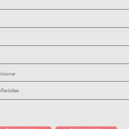
icionar
llariidae