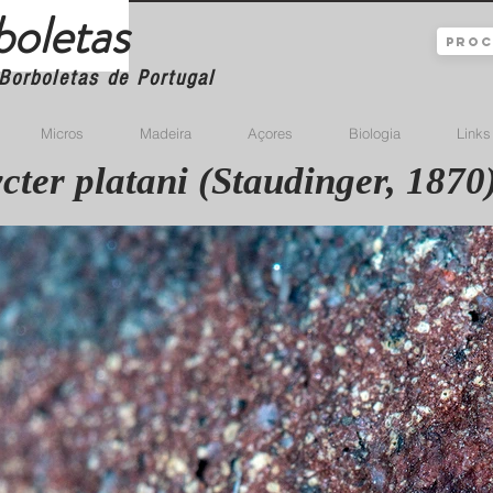
boletas
Borboletas de Portugal
Micros
Madeira
Açores
Biologia
Links
cter platani (Staudinger, 1870