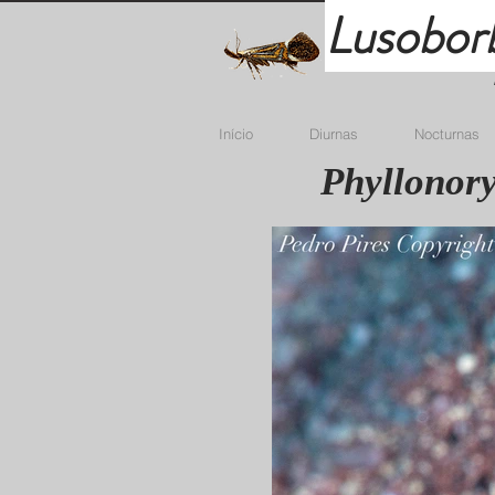
Lusobor
Início
Diurnas
Nocturnas
Phyllonory