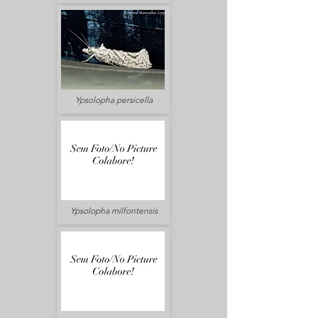
Ypsolopha persicella
Ypsolopha milfontensis