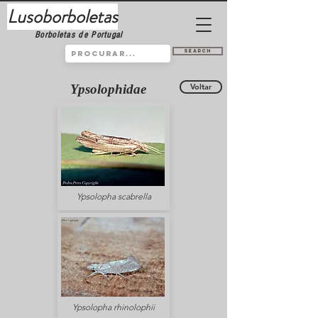
Lusoborboletas
Borboletas de Portugal
Search
Ypsolophidae
Voltar
Ypsolopha scabrella
Ypsolopha rhinolophii