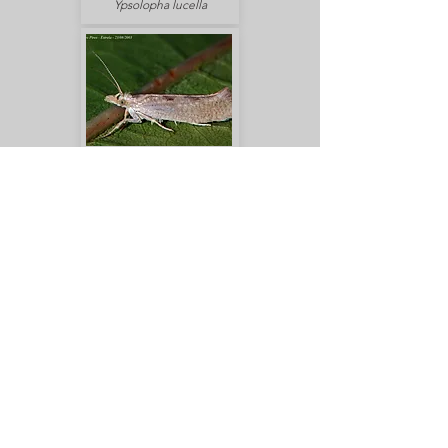
Ypsolopha lucella
Ypsolopha alpella
Ypsolopha ustella