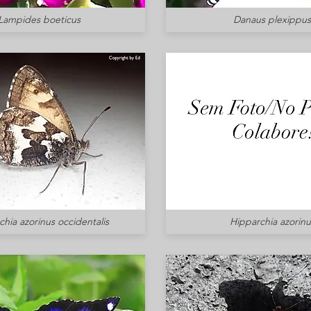
Lampides boeticus
Danaus plexippus
hia azorinus occidentalis
Hipparchia azorinu