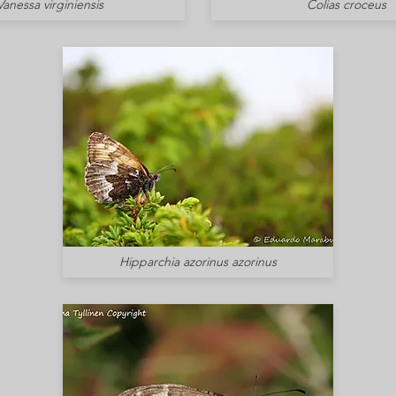
Vanessa virginiensis
Colias croceus
Hipparchia azorinus azorinus