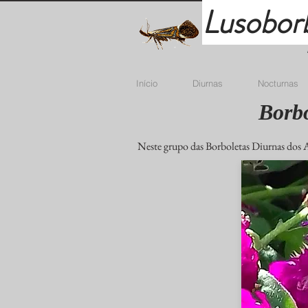
Lusobor
Início
Diurnas
Nocturnas
Borbo
Neste grupo das Borboletas Diurnas dos Aç