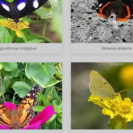
ypolimnas misippus
Vanessa atalanta