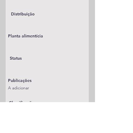
Distribuição
Planta alimentícia
Status
Publicações
A adicionar
Classificação
Pyralidae
Notas