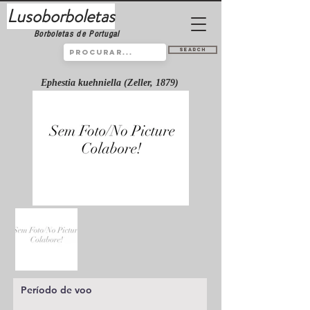
Lusoborboletas
Borboletas de Portugal
Search
Ephestia kuehniella (Zeller, 1879)
Período de voo