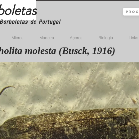
boletas
Borboletas de Portugal
Micros
Madeira
Açores
Biologia
Links
olita molesta (Busck, 1916)