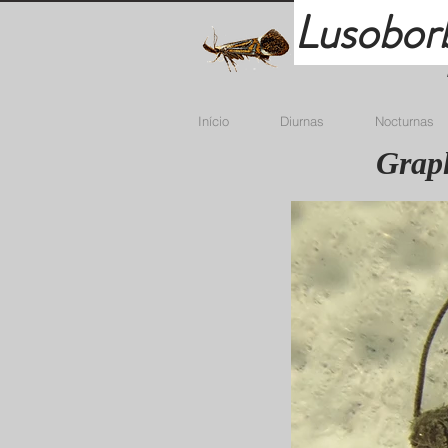
Lusobor
Início
Diurnas
Nocturnas
Graph