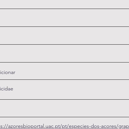
icionar
ricidae
ps://azoresbioportal.uac.pt/pt/especies-dos-acores/grap