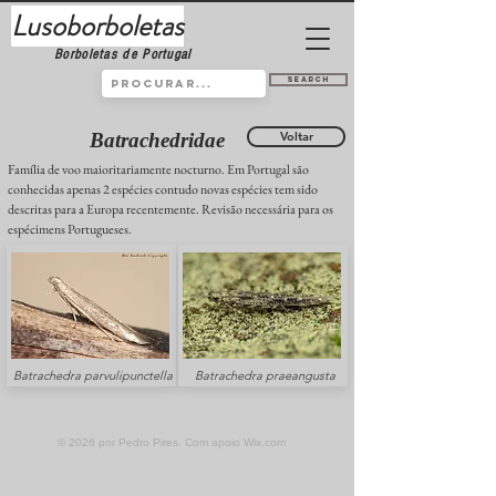
Lusoborboletas
Borboletas de Portugal
Search
Batrachedridae
Voltar
Família de voo maioritariamente nocturno. Em Portugal são
conhecidas apenas 2 espécies contudo novas espécies tem sido
descritas para a Europa recentemente. Revisão necessária para os
espécimens Portugueses.
Batrachedra parvulipunctella
Batrachedra praeangusta
© 2026 por Pedro Pires. Com apoio
Wix.com