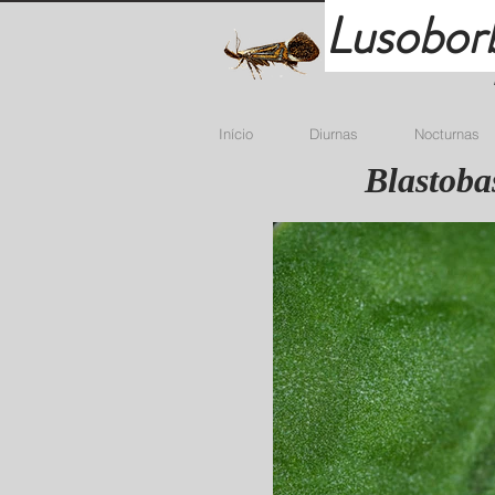
Lusobor
Início
Diurnas
Nocturnas
Blastoba