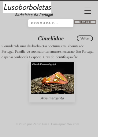
Lusoborboletas
Borboletas de Portugal
Search
Cimeliidae
Voltar
Considerada uma das borboletas nocturnas mais bonitas de
Portugal. Família de voo maioritariamente nocturno. Em Portugal
é apenas conhecida 1 espécie. Grau de identificação fácil.
Axia margarita
© 2026 por Pedro Pires. Com apoio
Wix.com