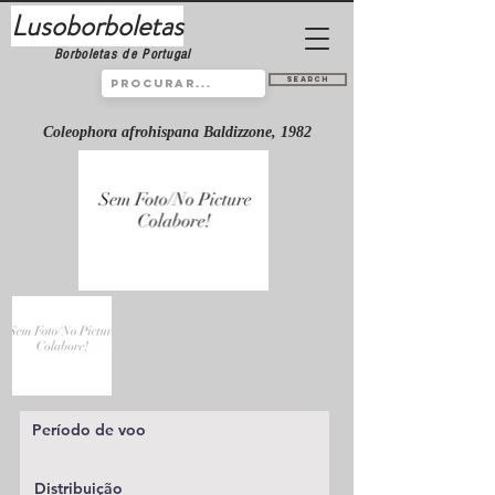
Lusoborboletas
Borboletas de Portugal
Search
Coleophora afrohispana Baldizzone, 1982
Período de voo
Distribuição