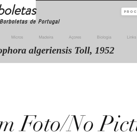
boletas
Borboletas de Portugal
Micros
Madeira
Açores
Biologia
Links
phora algeriensis Toll, 1952