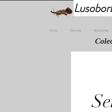
Lusobor
Início
Diurnas
Nocturnas
Coleo