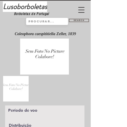
Lusoborboletas
Borboletas de Portugal
Search
Coleophora caespititiella Zeller, 1839
Período de voo
Distribuição