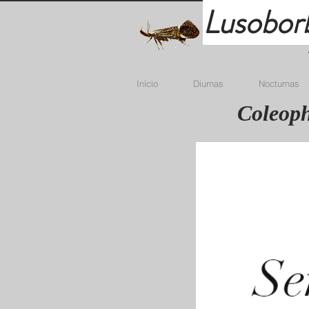
Lusobor
Início
Diurnas
Nocturnas
Coleoph