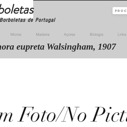
boletas
Borboletas de Portugal
Micros
Madeira
Açores
Biologia
Links
ora eupreta Walsingham, 1907