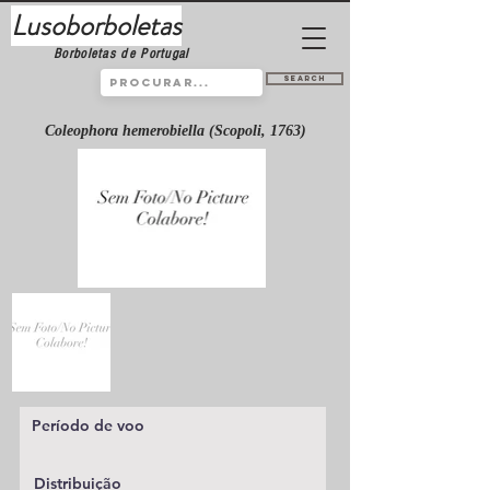
Lusoborboletas
Borboletas de Portugal
Search
Coleophora hemerobiella (Scopoli, 1763)
Período de voo
Distribuição