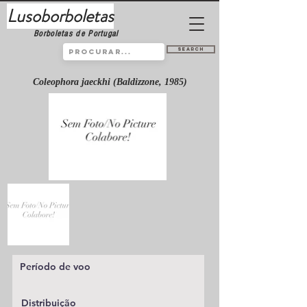
Lusoborboletas
Borboletas de Portugal
Search
Coleophora jaeckhi (Baldizzone, 1985)
Período de voo
Distribuição