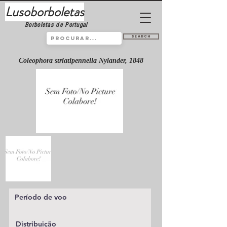
Lusoborboletas
Borboletas de Portugal
Search
Coleophora striatipennella Nylander, 1848
Período de voo
Distribuição