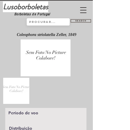
Lusoborboletas
Borboletas de Portugal
Search
Coleophora striolatella Zeller, 1849
Período de voo
Distribuição